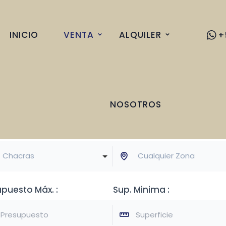
INICIO
VENTA
ALQUILER
+
NOSOTROS
 de Propiedad :
Zona :
Chacras
Cualquier Zona
upuesto Máx. :
Sup. Minima :