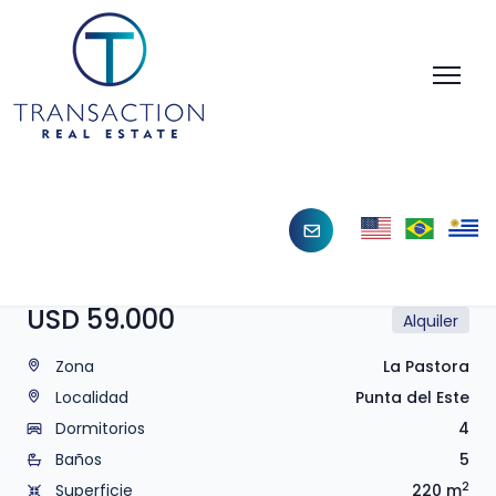
Código: 568
USD 750.000
Venta
USD 59.000
Alquiler
Zona
La Pastora
Localidad
Punta del Este
Dormitorios
4
Baños
5
2
Superficie
220 m